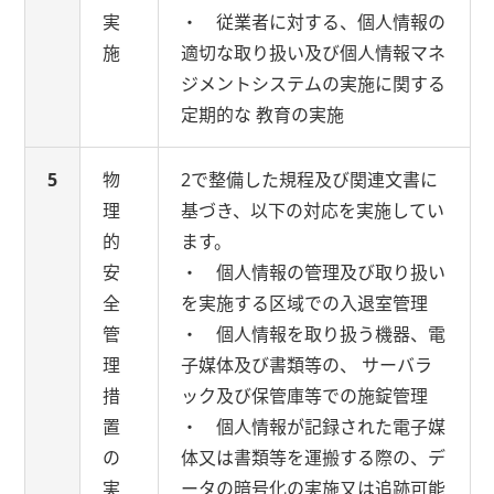
実
・ 従業者に対する、個人情報の
施
適切な取り扱い及び個人情報マネ
ジメントシステムの実施に関する
定期的な 教育の実施
5
物
2で整備した規程及び関連文書に
理
基づき、以下の対応を実施してい
的
ます。
安
・ 個人情報の管理及び取り扱い
全
を実施する区域での入退室管理
管
・ 個人情報を取り扱う機器、電
理
子媒体及び書類等の、 サーバラ
措
ック及び保管庫等での施錠管理
置
・ 個人情報が記録された電子媒
の
体又は書類等を運搬する際の、デ
実
ータの暗号化の実施又は追跡可能