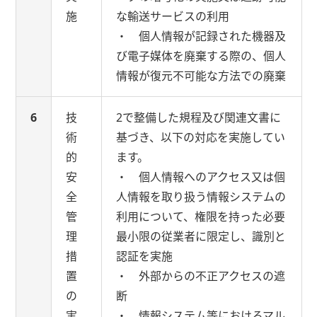
施
な輸送サービスの利用
・ 個人情報が記録された機器及
び電子媒体を廃棄する際の、個人
情報が復元不可能な方法での廃棄
6
技
2で整備した規程及び関連文書に
術
基づき、以下の対応を実施してい
的
ます。
安
・ 個人情報へのアクセス又は個
全
人情報を取り扱う情報システムの
管
利用について、権限を持った必要
理
最小限の従業者に限定し、識別と
措
認証を実施
置
・ 外部からの不正アクセスの遮
の
断
実
・ 情報システム等におけるマル