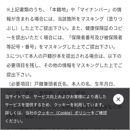
※上記書類のうち、「本籍地」や「マイナンバー」の情
報が含まれる場合には、当該箇所をマスキング（塗りつ
ぶし）した上でご提出下さい。また、健康保険証のコピ
ーを提出いただく場合には、「保険者番号及び被保険者
等記号・番号」をマスキングした上でご提出下さい。
3.について本人の戸籍抄本を提出される場合は、以下の
必要項目を残し、その他の情報をマスキングした上でご
提出下さい。
〔必要項目〕戸籍筆頭者氏名、本人の名、生年月日、
父・母（養父・養母等）の氏名、続柄
当サイトでは、サービス向上およびお客様により適した
サービスを提供するため、クッキーを利用しています。
※上記書類を用意できない場合は、開示等の請求等の申
詳しくは、当社の
クッキー（Cookie）ポリシー
をご確認
請先にご相談ください。
ください。