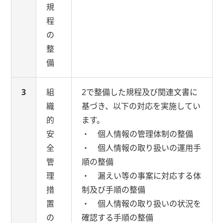
規
程
の
整
備
3
組
2で整備した規程及び関連文書に
織
基づき、以下の対応を実施してい
的
ます。
安
・ 個人情報の管理体制の整備
全
・ 個人情報の取り扱いの運用手
管
順の整備
理
・ 漏えい等の事案に対応する体
措
制及び手順の整備
置
・ 個人情報の取り扱いの状況を
の
確認する手順の整備