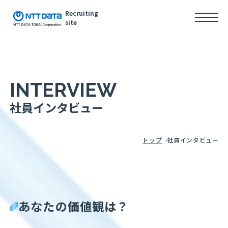
Recruiting
site
I
N
T
E
R
V
I
E
W
社員インタビュー
トップ
社員インタビュー
あなたの価値観は？