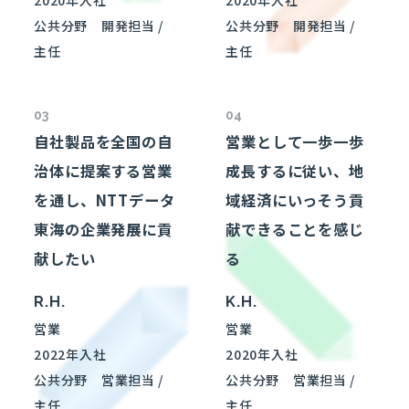
公共分野
開発担当 /
公共分野
開発担当 /
主任
主任
03
04
自社製品を全国の自
営業として一歩一歩
治体に提案する営業
成長するに従い、地
を通し、NTTデータ
域経済にいっそう貢
東海の企業発展に貢
献できることを感じ
献したい
る
R.H.
K.H.
営業
営業
2022年入社
2020年入社
公共分野
営業担当 /
公共分野
営業担当 /
主任
主任