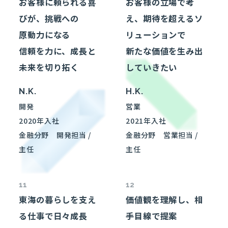
お客様に頼られる喜
お客様の立場で考
びが、挑戦への
え、期待を超えるソ
原動力になる
リューションで
信頼を力に、成長と
新たな価値を生み出
未来を切り拓く
していきたい
N.K.
H.K.
開発
営業
2020年入社
2021年入社
金融分野
開発
担当 /
金融分野
営業担当 /
主任
主任
11
12
東海の暮らしを支え
価値観を理解し、相
る仕事で日々成長
手目線で提案