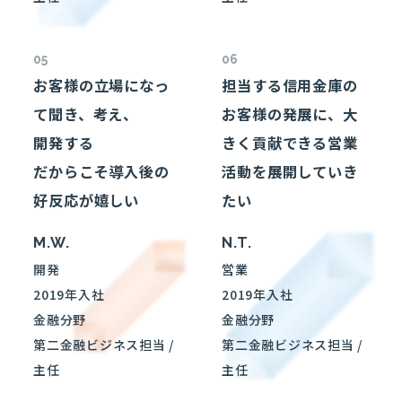
05
06
お客様の立場になっ
担当する信用金庫の
て聞き、考え、
お客様の発展に、大
開発する
きく貢献できる営業
だからこそ導入後の
活動を展開していき
好反応が嬉しい
たい
M.W.
N.T.
開発
営業
2019年入社
2019年入社
金融分野
金融分野
第二金融ビジネス
担当 /
第二金融ビジネス
担当 /
主任
主任